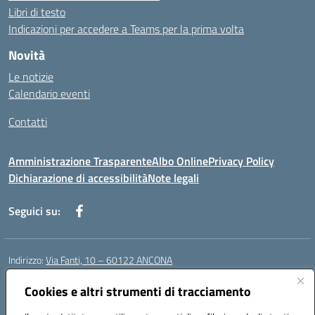
Libri di testo
Indicazioni per accedere a Teams per la prima volta
Novità
Le notizie
Calendario eventi
Contatti
Amministrazione Trasparente
Albo Online
Privacy Policy
Dichiarazione di accessibilità
Note legali
Seguici su:
Indirizzo:
Via Fanti, 10 – 60122 ANCONA
Centralino:
071 201642
Email:
anic813007@istruzione.it
Posta elettronica certificata (PEC):
Cookies e altri strumenti di tracciamento
anic813007@pec.istruzione.it