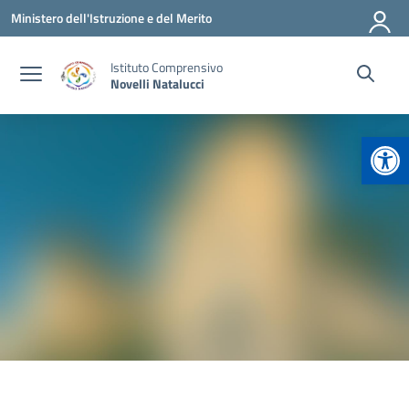
Vai ai contenuti
Vai al menu di navigazione
Vai al footer
Ministero dell'Istruzione e del Merito
Istituto Comprensivo
Novelli Natalucci
Apr